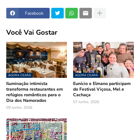
Facebook
Você Vai Gostar
AGORA CEARÁ
AGORA CEARÁ
Iluminação intimista
Eunício e Elmano participam
transforma restaurantes em
do Festival Viçosa, Mel e
refúgios românticos para o
Cachaça
Dia dos Namorados
07 Junho, 2026
09 Junho, 2026