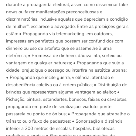
durante a propaganda eleitoral, assim como disseminar fake
news ou fazer manifestações preconceituosas e
discriminatórias, inclusive aquelas que depreciem a condição
de mulher”, esclarece o advogado. Entre as proibições gerais
estão: • Propaganda via telemarketing, em outdoors,
impressas em panfletos que possam ser confundidos com
dinheiro ou uso de artefato que se assemelhe à urna
eletrônica; • Promessa de dinheiro, dádiva, rifa, sorteio ou
vantagem de qualquer natureza; • Propaganda que suje a
cidade, prejudique o sossego ou interfira na estética urbana;
• Propaganda que incite guerra, violência, atentado e
desobediência coletiva ou à ordem pública; • Distribuição de
brindes que representem alguma vantagem ao eleitor; •
Pichação, pintura, estandartes, bonecos, faixas ou cavaletes,
propaganda em poste de sinalização, viaduto, ponte,
passarela ou ponto de ônibus; • Propaganda que atrapalhe o
trânsito ou o fluxo de pedestres; • Sonorização a distância
inferior a 200 metros de escolas, hospitais, bibliotecas,
prefeitura e igrejas; • Showmício ou apresentações de