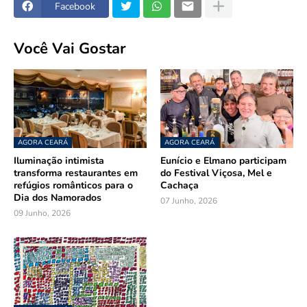
Facebook
Você Vai Gostar
AGORA CEARÁ
AGORA CEARÁ
Iluminação intimista
Eunício e Elmano participam
transforma restaurantes em
do Festival Viçosa, Mel e
refúgios românticos para o
Cachaça
Dia dos Namorados
07 Junho, 2026
09 Junho, 2026