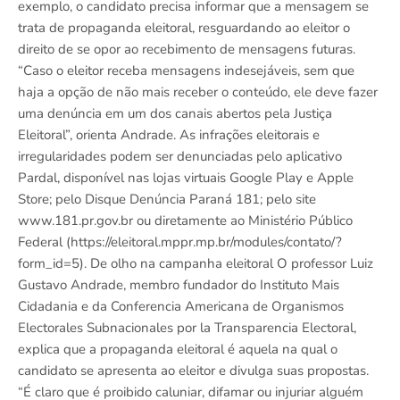
exemplo, o candidato precisa informar que a mensagem se
trata de propaganda eleitoral, resguardando ao eleitor o
direito de se opor ao recebimento de mensagens futuras.
“Caso o eleitor receba mensagens indesejáveis, sem que
haja a opção de não mais receber o conteúdo, ele deve fazer
uma denúncia em um dos canais abertos pela Justiça
Eleitoral”, orienta Andrade. As infrações eleitorais e
irregularidades podem ser denunciadas pelo aplicativo
Pardal, disponível nas lojas virtuais Google Play e Apple
Store; pelo Disque Denúncia Paraná 181; pelo site
www.181.pr.gov.br ou diretamente ao Ministério Público
Federal (https://eleitoral.mppr.mp.br/modules/contato/?
form_id=5). De olho na campanha eleitoral O professor Luiz
Gustavo Andrade, membro fundador do Instituto Mais
Cidadania e da Conferencia Americana de Organismos
Electorales Subnacionales por la Transparencia Electoral,
explica que a propaganda eleitoral é aquela na qual o
candidato se apresenta ao eleitor e divulga suas propostas.
“É claro que é proibido caluniar, difamar ou injuriar alguém