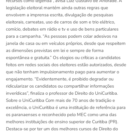
recursos como legenda”, avisa Luiz Gustavo de Andrade. A
legislação eleitoral mantém ainda outras regras que
envolvem a imprensa escrita, divulgação de pesquisas
eleitorais, carreatas, uso de carros de som e trio elétrico,
comício, debates em rádio e tv e uso de bens particulares
para a campanha. “As pessoas podem colar adesivos na
janela de casa ou em veículos próprios, desde que respeitem
as dimensões previstas em lei e sempre de forma
espontânea e gratuita.” Os elogios ou críticas a candidatos
feitos em redes sociais dos eleitores estão autorizados, desde
que não tenham impulsionamento pago para aumentar o
engajamento. “Evidentemente, é proibido degradar ou
ridicularizar os candidatos ou compartilhar informações
inverídicas”, finaliza o professor de Direito do UniCuritiba.
Sobre o UniCuritiba Com mais de 70 anos de tradição e
excelência, o UniCuritiba é uma instituição de referência para
os paranaenses e reconhecido pelo MEC como uma das
melhores instituições de ensino superior de Curitiba (PR).
Destaca-se por ter um dos melhores cursos de Direito do