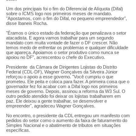
Um dos principais foi o fim do Diferencial de Alíquota (Difal)
sobre o ICMS logo nos primeiros meses de mandato.
"Apostamos, com o fim do Difal, no pequeno empreendedor",
disse Ibaneis Rocha.
"Éramos o único estado da federação que penalizava o setor
atacadista. E agora vamos trabalhar para um segundo
mandato com muita vontade de fazer o DF crescer. Não
temos medo de enfrentar os problemas e qualquer dificuldade
que apareça. Apoiamos o setor produtivo como nunca se
apoiou no DF", acrescentou o chefe do Executivo.
Presidente da Câmara de Dirigentes Lojistas do Distrito
Federal (CDL-DF), Wagner Gonçalves da Silveira Júnior
reforçou o apoio a esse governo. "Você cumpriu o que
prometeu. Ele peita e coloca para fazer. A primeira coisa que o
governador fez foi acabar com a Difal logo nos primeiros
meses de governo. Depois, assinou a reforma da W3 Sul. O
outro pedido atendido foi deixar os lojistas trabalharem em
paz. Ele deixou a gente trabalhar, se desenvolver e
empreender", agradeceu Wagner Gonçalves.
No encontro, o presidente da CDL entregou um manifesto com
pedidos do setor como o aumento da faixa de faturamento do
Simples Nacional e o abatimento de tributos em situações
específicas.