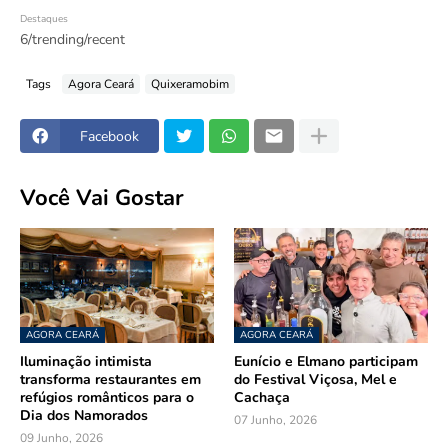
Destaques
6/trending/recent
Tags
Agora Ceará
Quixeramobim
Facebook
Você Vai Gostar
AGORA CEARÁ
AGORA CEARÁ
Iluminação intimista
Eunício e Elmano participam
transforma restaurantes em
do Festival Viçosa, Mel e
refúgios românticos para o
Cachaça
Dia dos Namorados
07 Junho, 2026
09 Junho, 2026