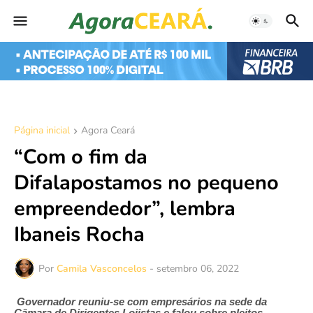
Página inicial
Agora Ceará
“Com o fim da
Difalapostamos no pequeno
empreendedor”, lembra
Ibaneis Rocha
Por
Camila Vasconcelos
-
setembro 06, 2022
Governador reuniu-se com empresários na sede da