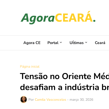
Agora CE
Portal
Uĺtimas
Ceará
Página inicial
Tensão no Oriente Médi
desafiam a indústria b
Por
Camila Vasconcelos
-
março 30, 2026