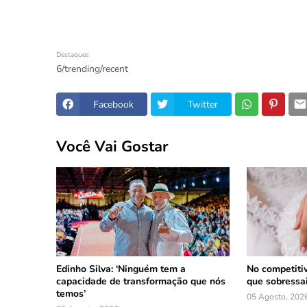
Destaques
6/trending/recent
Facebook
Twitter
Você Vai Gostar
Edinho Silva: ‘Ninguém tem a
No competiti
capacidade de transformação que nós
que sobressa
temos’
05 Agosto, 202