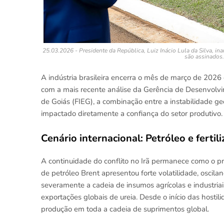
25.03.2026 - Presidente da República, Luiz Inácio Lula da Silva, i
são assinados.
A indústria brasileira encerra o mês de março de 2026
com a mais recente análise da Gerência de Desenvolvi
de Goiás (FIEG), a combinação entre a instabilidade geo
impactado diretamente a confiança do setor produtivo.
Cenário internacional: Petróleo e fertil
A continuidade do conflito no Irã permanece como o pri
de petróleo Brent apresentou forte volatilidade, oscila
severamente a cadeia de insumos agrícolas e industria
exportações globais de ureia. Desde o início das hosti
produção em toda a cadeia de suprimentos global.