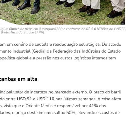
naugura fábrica de trens em Araraquara / SP e contratos de R$ 5,6 bilhões do BNDES
 (Foto: Ricardo Stuckert / PR)
 em um cenário de cautela e readequação estratégica. De acordo
mento Industrial (Gedin) da Federação das Indústrias do Estado
política global e a pressão nos custos logísticos internos tem
izantes em alta
ncipal vetor de incerteza no mercado externo. O preço do barril
ndo entre
USD 91 e USD 110
nas últimas semanas. A crise afeta
is, visto que o Oriente Médio é responsável por 41% das
lidades, o preço deste insumo saltou 50%, elevando os custos de