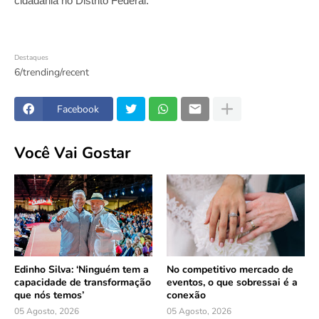
cidadania no Distrito Federal.
Destaques
6/trending/recent
Facebook
Você Vai Gostar
Edinho Silva: ‘Ninguém tem a
No competitivo mercado de
capacidade de transformação
eventos, o que sobressai é a
que nós temos’
conexão
05 Agosto, 2026
05 Agosto, 2026