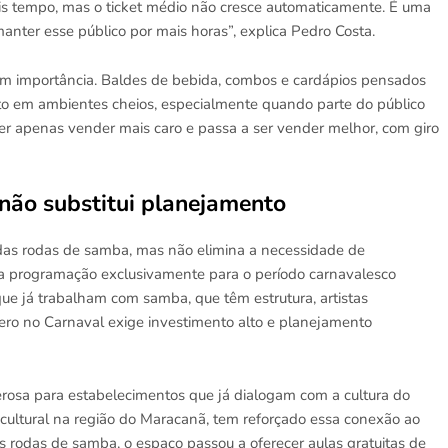
s tempo, mas o ticket médio não cresce automaticamente. É uma
anter esse público por mais horas”, explica Pedro Costa.
m importância. Baldes de bebida, combos e cardápios pensados
to em ambientes cheios, especialmente quando parte do público
r apenas vender mais caro e passa a ser vender melhor, com giro
 não substitui planejamento
 das rodas de samba, mas não elimina a necessidade de
uma programação exclusivamente para o período carnavalesco
que já trabalham com samba, que têm estrutura, artistas
ero no Carnaval exige investimento alto e planejamento
erosa para estabelecimentos que já dialogam com a cultura do
 cultural na região do Maracanã, tem reforçado essa conexão ao
s rodas de samba, o espaço passou a oferecer aulas gratuitas de