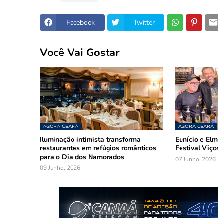
Facebook
Twitter
Você Vai Gostar
AGORA CEARÁ
AGORA CEARÁ
Iluminação intimista transforma
Eunício e El
restaurantes em refúgios românticos
Festival Viço
para o Dia dos Namorados
07 Junho, 2026
09 Junho, 2026