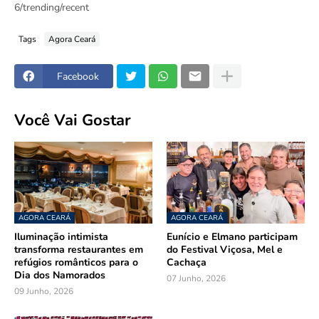
6/trending/recent
Tags
Agora Ceará
Facebook
Você Vai Gostar
AGORA CEARÁ
AGORA CEARÁ
Iluminação intimista
Eunício e Elmano participam
transforma restaurantes em
do Festival Viçosa, Mel e
refúgios românticos para o
Cachaça
Dia dos Namorados
07 Junho, 2026
09 Junho, 2026