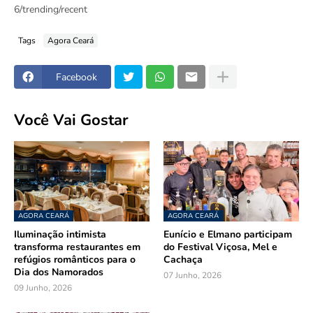
6/trending/recent
Tags
Agora Ceará
Facebook
Você Vai Gostar
AGORA CEARÁ
AGORA CEARÁ
Iluminação intimista
Eunício e Elmano participam
transforma restaurantes em
do Festival Viçosa, Mel e
refúgios românticos para o
Cachaça
Dia dos Namorados
07 Junho, 2026
09 Junho, 2026