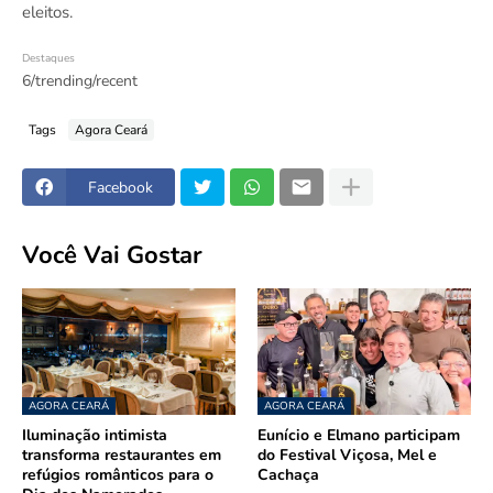
eleitos.
Destaques
6/trending/recent
Tags
Agora Ceará
Facebook
Você Vai Gostar
AGORA CEARÁ
AGORA CEARÁ
Iluminação intimista
Eunício e Elmano participam
transforma restaurantes em
do Festival Viçosa, Mel e
refúgios românticos para o
Cachaça