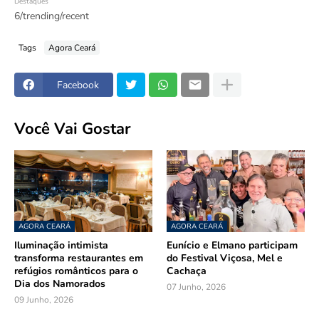
Destaques
6/trending/recent
Tags
Agora Ceará
Facebook
Você Vai Gostar
AGORA CEARÁ
AGORA CEARÁ
Iluminação intimista
Eunício e Elmano participam
transforma restaurantes em
do Festival Viçosa, Mel e
refúgios românticos para o
Cachaça
Dia dos Namorados
07 Junho, 2026
09 Junho, 2026