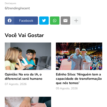
Destaques
6/trending/recent
Facebook
Você Vai Gostar
Opinião: Na era da IA, o
Edinho Silva: ‘Ninguém tem a
diferencial será humano
capacidade de transformação
que nós temos’
07 Agosto, 2026
05 Agosto, 2026