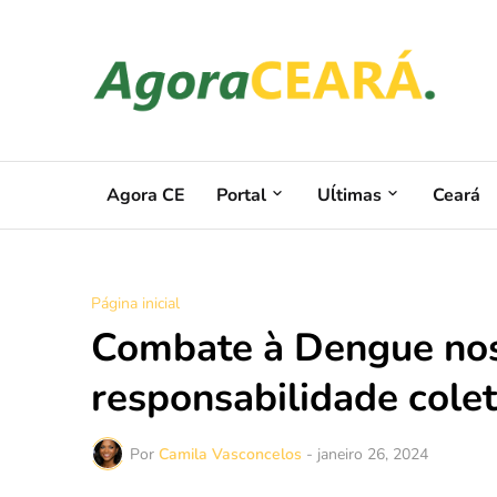
Agora CE
Portal
Uĺtimas
Ceará
Página inicial
Combate à Dengue no
responsabilidade colet
Por
Camila Vasconcelos
-
janeiro 26, 2024