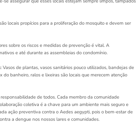
e-se assegurar que esses locais estejam sempre limpos, tampados
são locais propícios para a proliferação do mosquito e devem ser
res sobre os riscos e medidas de prevenção é vital. A
rmativos e até durante as assembleias do condomínio.
s:
Vasos de plantas, vasos sanitários pouco utilizados, bandejas de
box do banheiro, ralos e lixeiras são locais que merecem atenção
a responsabilidade de todos. Cada membro da comunidade
colaboração coletiva é a chave para um ambiente mais seguro e
da ação preventiva contra o Aedes aegypti, pois o bem-estar de
 contra a dengue nos nossos lares e comunidades.