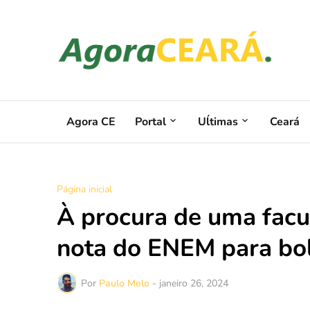
Agora CE
Portal
Uĺtimas
Ceará
Página inicial
À procura de uma facu
nota do ENEM para bo
Por
Paulo Melo
-
janeiro 26, 2024