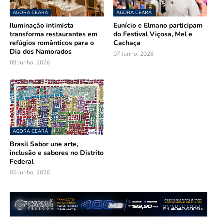
AGORA CEARÁ
AGORA CEARÁ
Iluminação intimista
Eunício e Elmano participam
transforma restaurantes em
do Festival Viçosa, Mel e
refúgios românticos para o
Cachaça
Dia dos Namorados
07 Junho, 2026
09 Junho, 2026
AGORA CEARÁ
Brasil Sabor une arte,
inclusão e sabores no Distrito
Federal
05 Junho, 2026