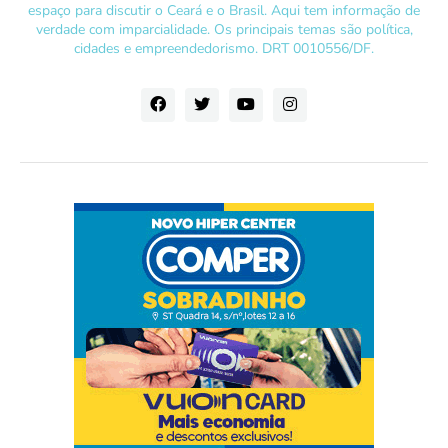
espaço para discutir o Ceará e o Brasil. Aqui tem informação de
verdade com imparcialidade. Os principais temas são política,
cidades e empreendedorismo. DRT 0010556/DF.