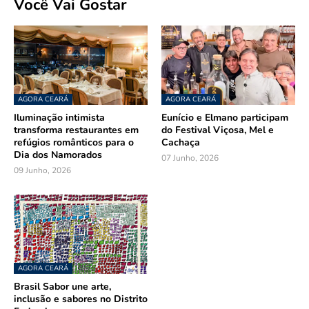
Você Vai Gostar
AGORA CEARÁ
AGORA CEARÁ
Iluminação intimista
Eunício e Elmano participam
transforma restaurantes em
do Festival Viçosa, Mel e
refúgios românticos para o
Cachaça
Dia dos Namorados
07 Junho, 2026
09 Junho, 2026
AGORA CEARÁ
Brasil Sabor une arte,
inclusão e sabores no Distrito