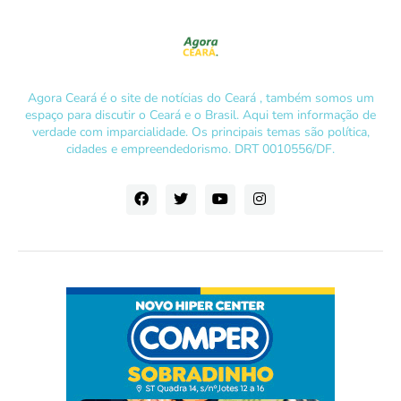
Agora Ceará é o site de notícias do Ceará , também somos um
espaço para discutir o Ceará e o Brasil. Aqui tem informação de
verdade com imparcialidade. Os principais temas são política,
cidades e empreendedorismo. DRT 0010556/DF.