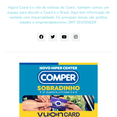
Agora Ceará é o site de notícias do Ceará , também somos um
espaço para discutir o Ceará e o Brasil. Aqui tem informação de
verdade com imparcialidade. Os principais temas são política,
cidades e empreendedorismo. DRT 0010556/DF.