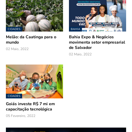
CIDADES
BAHIA
Melão: da Caatinga para o
Bahia Expo & Negócios
mundo
movimenta setor empresarial
de Salvador
02 Maio, 2022
02 Maio, 2022
CIDADES
Goiás investe R$ 7 mi em
capacitação tecnológica
05 Fevereiro, 2022