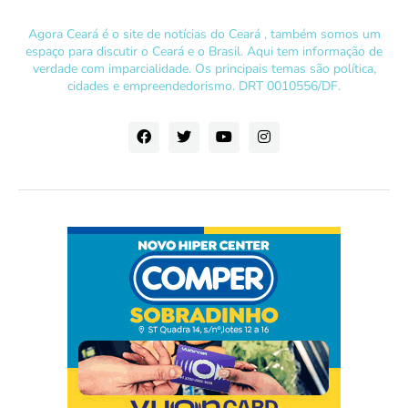
Agora Ceará é o site de notícias do Ceará , também somos um
espaço para discutir o Ceará e o Brasil. Aqui tem informação de
verdade com imparcialidade. Os principais temas são política,
cidades e empreendedorismo. DRT 0010556/DF.