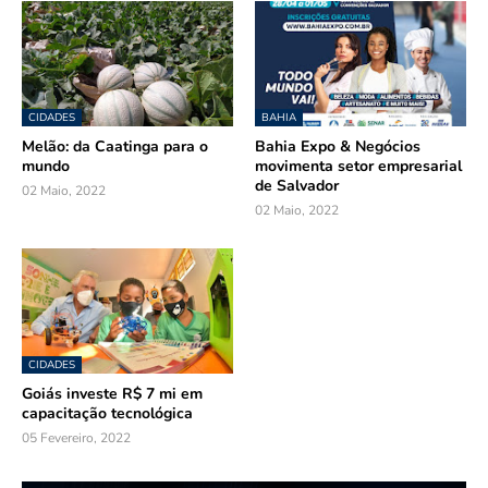
CIDADES
BAHIA
Melão: da Caatinga para o
Bahia Expo & Negócios
mundo
movimenta setor empresarial
de Salvador
02 Maio, 2022
02 Maio, 2022
CIDADES
Goiás investe R$ 7 mi em
capacitação tecnológica
05 Fevereiro, 2022