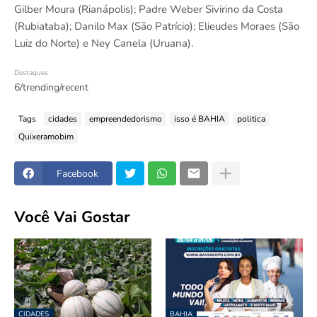
Gilber Moura (Rianápolis); Padre Weber Sivirino da Costa
(Rubiataba); Danilo Max (São Patrício); Elieudes Moraes (São
Luiz do Norte) e Ney Canela (Uruana).
Destaques
6/trending/recent
Tags
cidades
empreendedorismo
isso é BAHIA
politica
Quixeramobim
Facebook
Você Vai Gostar
CIDADES
BAHIA