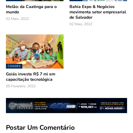
Melão: da Caatinga para o
Bahia Expo & Negócios
mundo
movimenta setor empresarial
de Salvador
02 Maio, 2022
02 Maio, 2022
CIDADES
Goiás investe R$ 7 mi em
capacitação tecnológica
05 Fevereiro, 2022
Postar Um Comentário