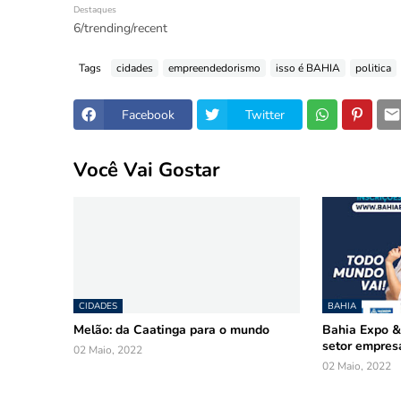
Destaques
6/trending/recent
Tags
cidades
empreendedorismo
isso é BAHIA
politica
Facebook
Twitter
Você Vai Gostar
CIDADES
BAHIA
Melão: da Caatinga para o mundo
Bahia Expo &
setor empresa
02 Maio, 2022
02 Maio, 2022