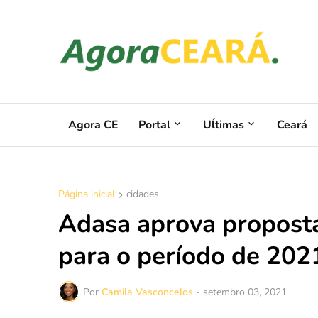
Agora CE
Portal
Uĺtimas
Ceará
Página inicial
cidades
Adasa aprova propost
para o período de 20
Por
Camila Vasconcelos
-
setembro 03, 2021