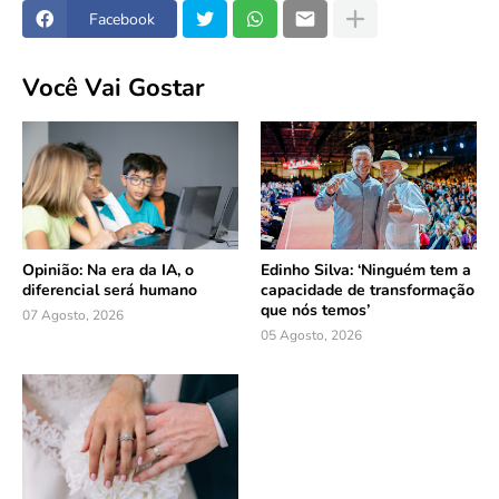
Facebook
Você Vai Gostar
Opinião: Na era da IA, o
Edinho Silva: ‘Ninguém tem a
diferencial será humano
capacidade de transformação
que nós temos’
07 Agosto, 2026
05 Agosto, 2026