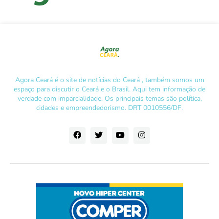
Agora Ceará é o site de notícias do Ceará , também somos um
espaço para discutir o Ceará e o Brasil. Aqui tem informação de
verdade com imparcialidade. Os principais temas são política,
cidades e empreendedorismo. DRT 0010556/DF.