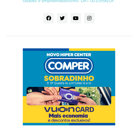
cidades e empreendedorismo. DRT 0010556/DF.