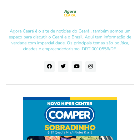
Agora Ceará é o site de notícias do Ceará , também somos um
espaço para discutir o Ceará e o Brasil. Aqui tem informação de
verdade com imparcialidade. Os principais temas são política,
cidades e empreendedorismo. DRT 0010556/DF.