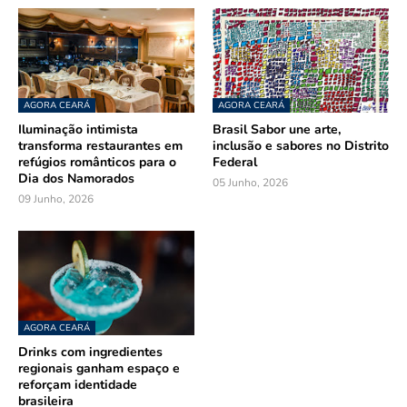
AGORA CEARÁ
AGORA CEARÁ
Iluminação intimista
Brasil Sabor une arte,
transforma restaurantes em
inclusão e sabores no Distrito
refúgios românticos para o
Federal
Dia dos Namorados
05 Junho, 2026
09 Junho, 2026
AGORA CEARÁ
Drinks com ingredientes
regionais ganham espaço e
reforçam identidade
brasileira