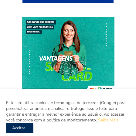
Este site utiliza cookies e tecnologias de terceiros (Google) para
personalizar anúncios e analisar o tráfego. Isso é feito para
garantir e entregar a melhor experiência ao usuário. Ao acessar,
Home
Sobre
Contato
Mídia Kit
você concorda com a política de monitoramento.
Saiba Mais
Aceitar !
Copyright ©
2026
Agora Ceará.