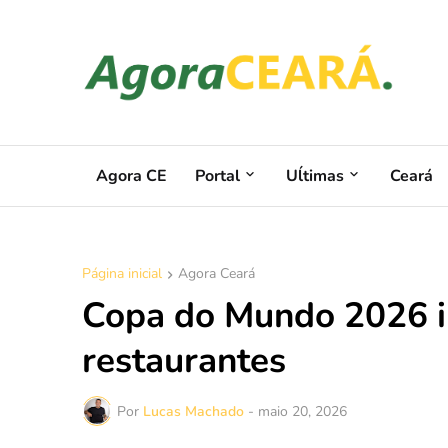
Agora CE
Portal
Uĺtimas
Ceará
Página inicial
Agora Ceará
Copa do Mundo 2026 i
restaurantes
Por
Lucas Machado
-
maio 20, 2026