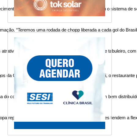
ecimento ampliou a quantidade de televisores, ajustou o sistema de s
amação. “Teremos uma rodada de chopp liberada a cada gol do Brasil”
atrativo diferenciado de entretenimento com jogos de tabuleiro, com 
s da Copa. Segundo a proprietária Juliane Maronezi, o restaurante p
ha do consumidor. “Teremos uma TV grande com som bem distribuído
epresenta um momento em que os consumidores tendem a flexibiliza