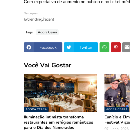
Com expectativa de aumento no público e no ticket médi
Destaques
6/trending/recent
Tags
Agora Ceará
Facebook
Twitter
Você Vai Gostar
AGORA CEARÁ
AGORA CEARÁ
Iluminação intimista transforma
Eunício e El
restaurantes em refúgios românticos
Festival Viço
para o Dia dos Namorados
07 Junho, 2026