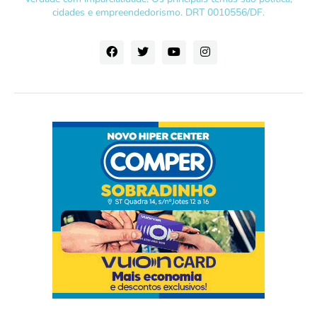
cidades e empreendedorismo. DRT 0010556/DF.