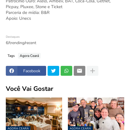
Patrocínio Ouro: Alelo, Ambev, BAT, Coca-Cola, Getnet, 
Picpay, Pluxee, Stone e Ticket 
Parceria de mídia: B&R 
Apoio: Unecs
Destaques
6/trending/recent
Tags
Agora Ceará
Facebook
Você Vai Gostar
AGORA CEARÁ
AGORA CEARÁ