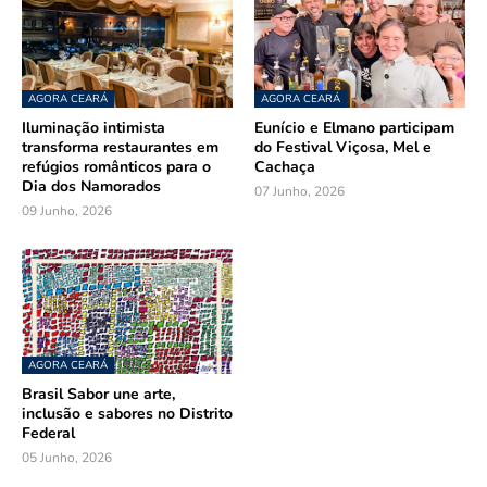
AGORA CEARÁ
AGORA CEARÁ
Iluminação intimista
Eunício e Elmano participam
transforma restaurantes em
do Festival Viçosa, Mel e
refúgios românticos para o
Cachaça
Dia dos Namorados
07 Junho, 2026
09 Junho, 2026
AGORA CEARÁ
Brasil Sabor une arte,
inclusão e sabores no Distrito
Federal
05 Junho, 2026