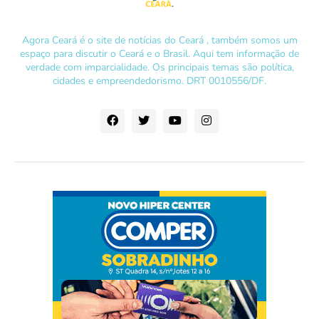
Agora Ceará é o site de notícias do Ceará , também somos um
espaço para discutir o Ceará e o Brasil. Aqui tem informação de
verdade com imparcialidade. Os principais temas são política,
cidades e empreendedorismo. DRT 0010556/DF.