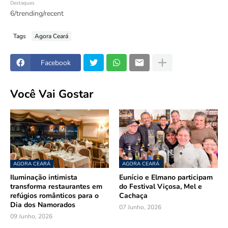
Destaques
6/trending/recent
Tags
Agora Ceará
Facebook
Você Vai Gostar
AGORA CEARÁ
AGORA CEARÁ
Iluminação intimista
Eunício e Elmano participam
transforma restaurantes em
do Festival Viçosa, Mel e
refúgios românticos para o
Cachaça
Dia dos Namorados
07 Junho, 2026
09 Junho, 2026