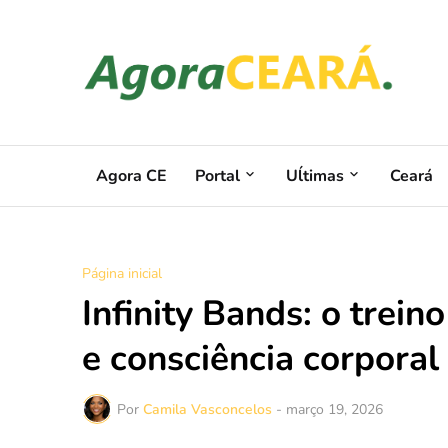
Agora CE
Portal
Uĺtimas
Ceará
Página inicial
Infinity Bands: o trein
e consciência corporal
Por
Camila Vasconcelos
-
março 19, 2026