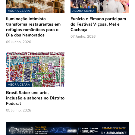
AGORA CEARÁ
AGORA CEARÁ
Iluminação intimista
Eunício e Elmano participam
transforma restaurantes em
do Festival Viçosa, Mel e
refúgios românticos para o
Cachaça
Dia dos Namorados
07 Junho, 2026
09 Junho, 2026
AGORA CEARÁ
Brasil Sabor une arte,
inclusão e sabores no Distrito
Federal
05 Junho, 2026