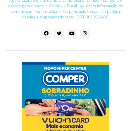
Agora Ceará é o site de notícias do Ceará , também somos um
espaço para discutir o Ceará e o Brasil. Aqui tem informação de
verdade com imparcialidade. Os principais temas são política,
cidades e empreendedorismo. DRT 0010556/DF.