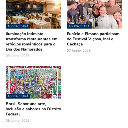
AGORA CEARÁ
AGORA CEARÁ
Iluminação intimista
Eunício e Elmano participam
transforma restaurantes em
do Festival Viçosa, Mel e
refúgios românticos para o
Cachaça
Dia dos Namorados
07 Junho, 2026
09 Junho, 2026
AGORA CEARÁ
Brasil Sabor une arte,
inclusão e sabores no Distrito
Federal
05 Junho, 2026