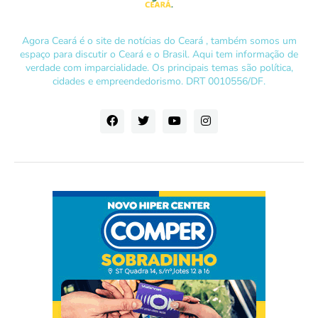
Agora Ceará é o site de notícias do Ceará , também somos um
espaço para discutir o Ceará e o Brasil. Aqui tem informação de
verdade com imparcialidade. Os principais temas são política,
cidades e empreendedorismo. DRT 0010556/DF.