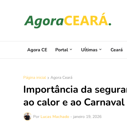
Agora CE
Portal
Uĺtimas
Ceará
Página inicial
Agora Ceará
Importância da segura
ao calor e ao Carnaval
Por
Lucas Machado
-
janeiro 19, 2026