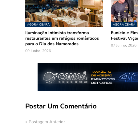
AGORA CEARÁ
AGORA CEARÁ
Iluminação intimista transforma
Eunício e El
restaurantes em refúgios românticos
Festival Viço
para o Dia dos Namorados
07 Junho, 2026
09 Junho, 2026
Postar Um Comentário
Postagem Anterior