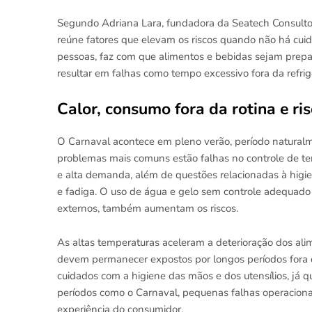
Segundo Adriana Lara, fundadora da Seatech Consultor
reúne fatores que elevam os riscos quando não há cui
pessoas, faz com que alimentos e bebidas sejam prep
resultar em falhas como tempo excessivo fora da refr
Calor, consumo fora da rotina e ri
O Carnaval acontece em pleno verão, período naturalm
problemas mais comuns estão falhas no controle de t
e alta demanda, além de questões relacionadas à higi
e fadiga. O uso de água e gelo sem controle adequad
externos, também aumentam os riscos.
As altas temperaturas aceleram a deterioração dos alim
devem permanecer expostos por longos períodos fora da
cuidados com a higiene das mãos e dos utensílios, já 
períodos como o Carnaval, pequenas falhas operacion
experiência do consumidor.