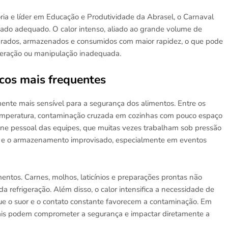
ia e líder em Educação e Produtividade da Abrasel, o Carnaval
dado adequado. O calor intenso, aliado ao grande volume de
arados, armazenados e consumidos com maior rapidez, o que pode
igeração ou manipulação inadequada.
scos mais frequentes
ente mais sensível para a segurança dos alimentos. Entre os
emperatura, contaminação cruzada em cozinhas com pouco espaço
ene pessoal das equipes, que muitas vezes trabalham sob pressão
o e o armazenamento improvisado, especialmente em eventos
entos. Carnes, molhos, laticínios e preparações prontas não
 refrigeração. Além disso, o calor intensifica a necessidade de
que o suor e o contato constante favorecem a contaminação. Em
ais podem comprometer a segurança e impactar diretamente a