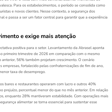
valesca. Para os estabelecimentos, o período se consolida como
ristas e novos clientes. Nesse contexto, a segurança dos
l e passa a ser um fator central para garantir que a experiência
imento e exige mais atenção
tativa positiva para o setor. Levantamento da Abrasel aponta
no primeiro trimestre de 2026 em comparação com o mesmo
no anterior, 56% também projetam crescimento. O cenário
empresas, fortalecido pelas confraternizações de fim de ano,
 menor taxa de desemprego.
 bares e restaurantes operaram com lucro e outros 40%
no prejuízo, percentual menor do que no mês anterior. Em relação
ios, enquanto 28% mantiveram estabilidade. Com operações mais
segurança alimentar se torna essencial para sustentar esse