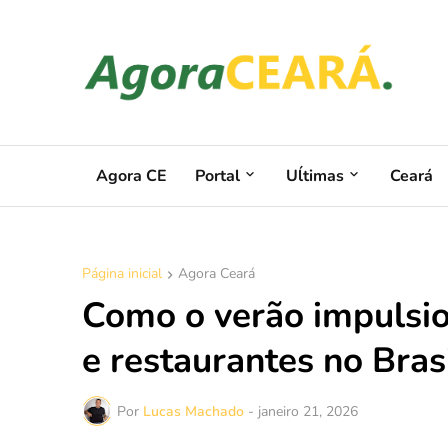
Agora CE
Portal
Uĺtimas
Ceará
Página inicial
Agora Ceará
Como o verão impulsio
e restaurantes no Bras
Por
Lucas Machado
-
janeiro 21, 2026