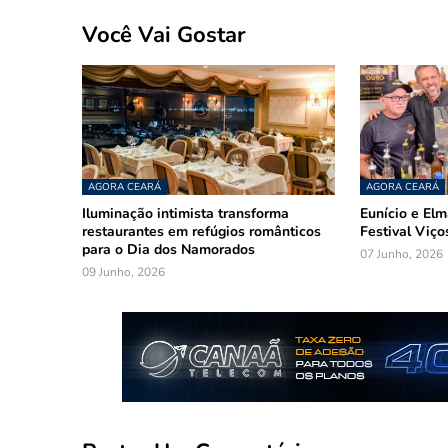
Você Vai Gostar
AGORA CEARÁ
AGORA CEARÁ
Iluminação intimista transforma
Eunício e El
restaurantes em refúgios românticos
Festival Viço
para o Dia dos Namorados
07 Junho, 2026
09 Junho, 2026