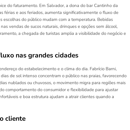
ápice do faturamento. Em Salvador, a dona do bar Cantinho da
 às férias e aos feriados, aumenta significativamente o fluxo de
. As escolhas do público mudam com a temperatura. Bebidas
as vendas de sucos naturais, drinques e opções sem álcool,
amento, a chegada de turistas amplia a visibilidade do negócio e
 fluxo nas grandes cidades
endereço do estabelecimento e o clima do dia. Fabrício Barni,
 dias de sol intenso concentram o público nas praias, favorecendo
m dias nublados ou chuvosos, o movimento migra para regiões mais
e do comportamento do consumidor e flexibilidade para ajustar
nfortáveis e boa estrutura ajudam a atrair clientes quando a
o cliente