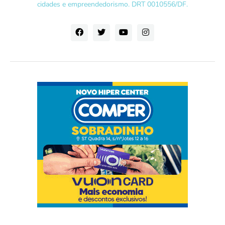
cidades e empreendedorismo. DRT 0010556/DF.