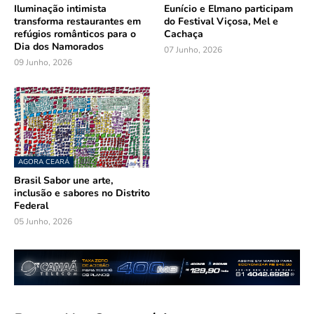
Iluminação intimista
Eunício e Elmano participam
transforma restaurantes em
do Festival Viçosa, Mel e
refúgios românticos para o
Cachaça
Dia dos Namorados
07 Junho, 2026
09 Junho, 2026
AGORA CEARÁ
Brasil Sabor une arte,
inclusão e sabores no Distrito
Federal
05 Junho, 2026