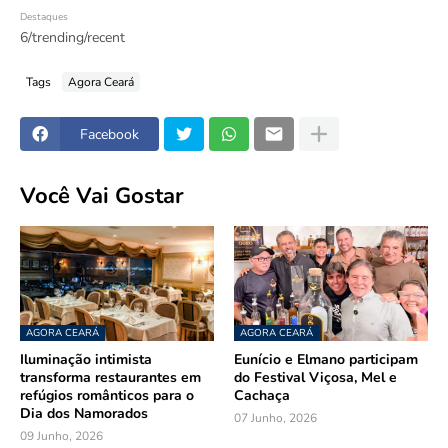
Destaques
6/trending/recent
Tags
Agora Ceará
Facebook
Você Vai Gostar
AGORA CEARÁ
AGORA CEARÁ
Iluminação intimista
Eunício e Elmano participam
transforma restaurantes em
do Festival Viçosa, Mel e
refúgios românticos para o
Cachaça
Dia dos Namorados
07 Junho, 2026
09 Junho, 2026