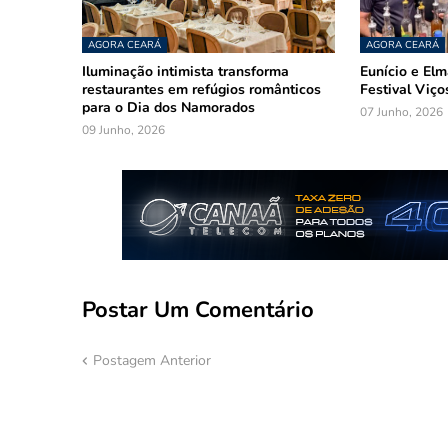
AGORA CEARÁ
AGORA CEARÁ
Iluminação intimista transforma
Eunício e El
restaurantes em refúgios românticos
Festival Viço
para o Dia dos Namorados
07 Junho, 2026
09 Junho, 2026
Postar Um Comentário
Postagem Anterior