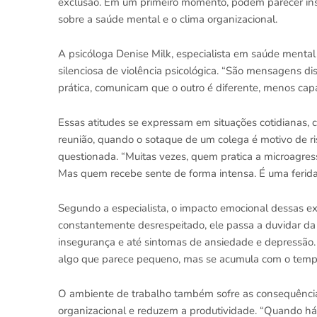
exclusão. Em um primeiro momento, podem parecer insig
sobre a saúde mental e o clima organizacional.
A psicóloga Denise Milk, especialista em saúde mental
silenciosa de violência psicológica. “São mensagens di
prática, comunicam que o outro é diferente, menos cap
Essas atitudes se expressam em situações cotidianas
reunião, quando o sotaque de um colega é motivo de r
questionada. “Muitas vezes, quem pratica a microagre
Mas quem recebe sente de forma intensa. É uma ferida 
Segundo a especialista, o impacto emocional dessas e
constantemente desrespeitado, ele passa a duvidar da 
insegurança e até sintomas de ansiedade e depressão.
algo que parece pequeno, mas se acumula com o tempo”
O ambiente de trabalho também sofre as consequênci
organizacional e reduzem a produtividade. “Quando há