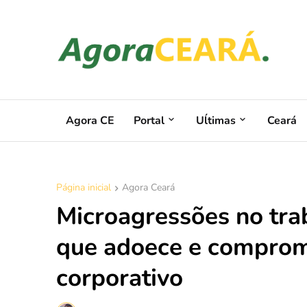
Agora CE
Portal
Uĺtimas
Ceará
Página inicial
Agora Ceará
Microagressões no trab
que adoece e comprom
corporativo