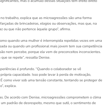
nificantes, mas o acúmulo dessas situações tem efeito direto
 no trabalho, explica que as microagressões são uma forma
sfarçadas de brincadeiras, elogios ou observações, mas que, na
az ou que não pertence àquele grupo”, afirma.
, como quando uma mulher é interrompida repetidas vezes em uma
isada ou quando um profissional mais jovem tem sua competência
ssão nem percebe, porque ela vem de preconceitos inconscientes.
que se repete”, ressalta Denise.
xperiências é profundo. “Quando o colaborador se vê
própria capacidade. Isso pode levar à perda de motivação,
 É como viver sob uma tensão constante, tentando se proteger de
, explica.
as. De acordo com Denise, microagressões comprometem o clima
 um padrão de desrespeito, mesmo que sutil, o sentimento de