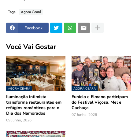
Tags
Agora Ceará
Facebook
Você Vai Gostar
AGORA CEARÁ
AGORA CEARÁ
Iluminação intimista
Eunício e Elmano participam
transforma restaurantes em
do Festival Viçosa, Mel e
refúgios românticos para o
Cachaça
Dia dos Namorados
07 Junho, 2026
09 Junho, 2026