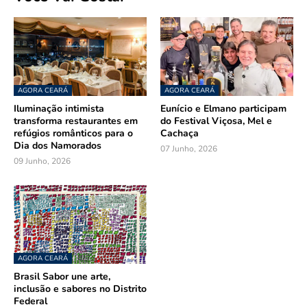
AGORA CEARÁ
AGORA CEARÁ
Iluminação intimista
Eunício e Elmano participam
transforma restaurantes em
do Festival Viçosa, Mel e
refúgios românticos para o
Cachaça
Dia dos Namorados
07 Junho, 2026
09 Junho, 2026
AGORA CEARÁ
Brasil Sabor une arte,
inclusão e sabores no Distrito
Federal