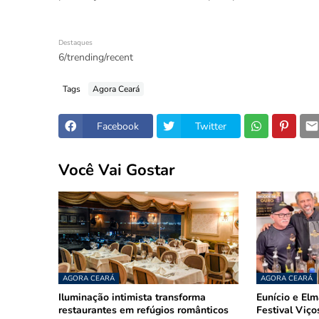
Destaques
6/trending/recent
Tags
Agora Ceará
Facebook
Twitter
Você Vai Gostar
AGORA CEARÁ
AGORA CEARÁ
Iluminação intimista transforma
Eunício e El
restaurantes em refúgios românticos
Festival Viço