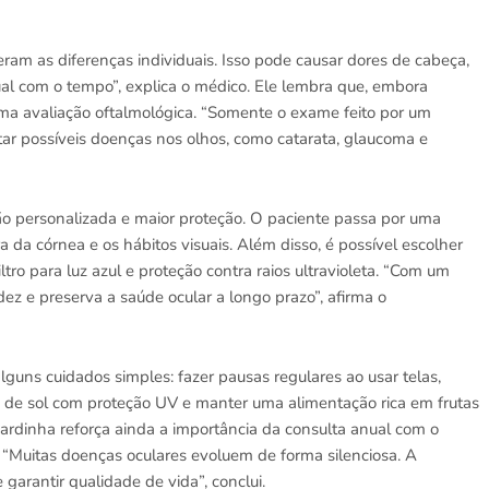
ram as diferenças individuais. Isso pode causar dores de cabeça,
ual com o tempo”, explica o médico. Ele lembra que, embora
ma avaliação oftalmológica. “Somente o exame feito por um
ctar possíveis doenças nos olhos, como catarata, glaucoma e
o personalizada e maior proteção. O paciente passa por uma
a da córnea e os hábitos visuais. Além disso, é possível escolher
iltro para luz azul e proteção contra raios ultravioleta. “Com um
dez e preserva a saúde ocular a longo prazo”, afirma o
guns cuidados simples: fazer pausas regulares ao usar telas,
s de sol com proteção UV e manter uma alimentação rica em frutas
ardinha reforça ainda a importância da consulta anual com o
“Muitas doenças oculares evoluem de forma silenciosa. A
garantir qualidade de vida”, conclui.