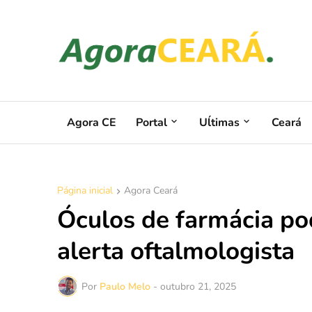
Agora CE
Portal
Uĺtimas
Ceará
Página inicial
Agora Ceará
Óculos de farmácia pod
alerta oftalmologista
Por
Paulo Melo
-
outubro 21, 2025