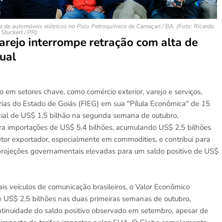
a de automóveis elétricos no
Polo Petroquímico de Camaçari / BA. (Foto: Ricardo
Stuckert / PR)
varejo interrompe retração com alta de
ual
o em setores chave, como comércio exterior, varejo e serviços,
rias do Estado de Goiás (FIEG) em sua "Pílula Econômica" de 15
ial de US$ 1,5 bilhão na segunda semana de outubro,
ra importações de US$ 5,4 bilhões, acumulando US$ 2,5 bilhões
tor exportador, especialmente em commodities, e contribui para
projeções governamentais elevadas para um saldo positivo de US$
is veículos de comunicação brasileiros, o Valor Econômico
de US$ 2,5 bilhões nas duas primeiras semanas de outubro,
tinuidade do saldo positivo observado em setembro, apesar de