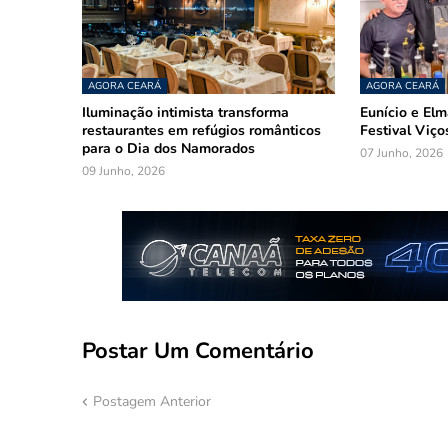
AGORA CEARÁ
AGORA CEARÁ
Iluminação intimista transforma
Eunício e El
restaurantes em refúgios românticos
Festival Viço
para o Dia dos Namorados
07 Junho, 2026
09 Junho, 2026
Postar Um Comentário
Postagem Anterior