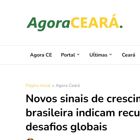
Agora CE
Portal
Uĺtimas
Ceará
Página inicial
Agora Ceará
Novos sinais de cresc
brasileira indicam rec
desafios globais