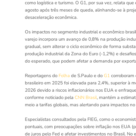
como logística e turismo. O G1, por sua vez, relata q
agosto após três meses de queda, alinhando-se à pro
desaceleração econômica.
Os impactos no segmento industrial e econômico brasil
varejo incorpora um avanço de 0,8% na produção indus
gradual, sem alterar o ciclo econômico de forma subst
produção industrial da Zona do Euro (-1,2%) e desafi
do esperado, que podem afetar a demanda por exportaçõ
Reportagens do
Folha
de S.Paulo e do
G1
corroboram e
brasileiro em 2025 foi elevada para 2,4%, superior à
2026 devido a riscos inflacionários nos EUA e enfraq
conforme noticiado pela
CNN Brasil
, mantém a estimati
meio a tarifas globais, mas alertando para impactos no 
Especialistas consultados pela FIEG, como o economis
pontuais, com preocupações sobre inflação nos EUA (pr
de juros pelo Fed e afetar investimentos no Brasil. No