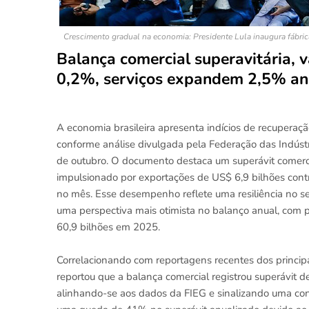
Crescimento gradual na economia: Presidente Lula inaugura fábric
Balança comercial superavitária, 
0,2%, serviços expandem 2,5% an
A economia brasileira apresenta indícios de recuperaçã
conforme análise divulgada pela Federação das Indúst
de outubro. O documento destaca um superávit comerc
impulsionado por exportações de US$ 6,9 bilhões cont
no mês. Esse desempenho reflete uma resiliência no se
uma perspectiva mais otimista no balanço anual, com 
60,9 bilhões em 2025.
Correlacionando com reportagens recentes dos principa
reportou que a balança comercial registrou superávit 
alinhando-se aos dados da FIEG e sinalizando uma con