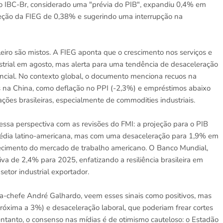
ue o IBC-Br, considerado uma "prévia do PIB", expandiu 0,4% em
jeção da FIEG de 0,38% e sugerindo uma interrupção na
eiro são mistos. A FIEG aponta que o crescimento nos serviços e
trial em agosto, mas alerta para uma tendência de desaceleração
ancial. No contexto global, o documento menciona recuos na
os na China, como deflação no PPI (-2,3%) e empréstimos abaixo
es brasileiras, especialmente de commodities industriais.
ssa perspectiva com as revisões do FMI: a projeção para o PIB
 média latino-americana, mas com uma desaceleração para 1,9% em
uecimento do mercado de trabalho americano. O Banco Mundial,
va de 2,4% para 2025, enfatizando a resiliência brasileira em
setor industrial exportador.
ta-chefe André Galhardo, veem esses sinais como positivos, mas
óxima a 3%) e desaceleração laboral, que poderiam frear cortes
 entanto, o consenso nas mídias é de otimismo cauteloso: o Estadão