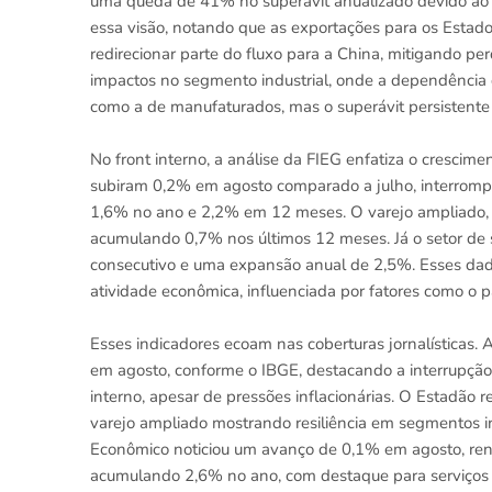
uma queda de 41% no superávit anualizado devido ao
essa visão, notando que as exportações para os Estad
redirecionar parte do fluxo para a China, mitigando p
impactos no segmento industrial, onde a dependência
como a de manufaturados, mas o superávit persistente 
No front interno, a análise da FIEG enfatiza o crescime
subiram 0,2% em agosto comparado a julho, interromp
1,6% no ano e 2,2% em 12 meses. O varejo ampliado, qu
acumulando 0,7% nos últimos 12 meses. Já o setor de
consecutivo e uma expansão anual de 2,5%. Esses dad
atividade econômica, influenciada por fatores como o
Esses indicadores ecoam nas coberturas jornalísticas
em agosto, conforme o IBGE, destacando a interrupçã
interno, apesar de pressões inflacionárias. O Estadão 
varejo ampliado mostrando resiliência em segmentos indu
Econômico noticiou um avanço de 0,1% em agosto, reno
acumulando 2,6% no ano, com destaque para serviços às