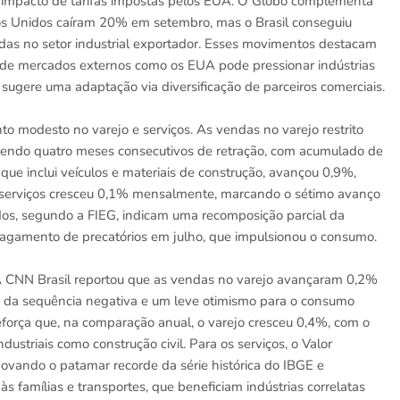
 impacto de tarifas impostas pelos EUA. O Globo complementa
os Unidos caíram 20% em setembro, mas o Brasil conseguiu
erdas no setor industrial exportador. Esses movimentos destacam
 de mercados externos como os EUA pode pressionar indústrias
sugere uma adaptação via diversificação de parceiros comerciais.
nto modesto no varejo e serviços. As vendas no varejo restrito
endo quatro meses consecutivos de retração, com acumulado de
e inclui veículos e materiais de construção, avançou 0,9%,
 serviços cresceu 0,1% mensalmente, marcando o sétimo avanço
os, segundo a FIEG, indicam uma recomposição parcial da
 pagamento de precatórios em julho, que impulsionou o consumo.
. A CNN Brasil reportou que as vendas no varejo avançaram 0,2%
o da sequência negativa e um leve otimismo para o consumo
reforça que, na comparação anual, o varejo cresceu 0,4%, com o
striais como construção civil. Para os serviços, o Valor
vando o patamar recorde da série histórica do IBGE e
 famílias e transportes, que beneficiam indústrias correlatas