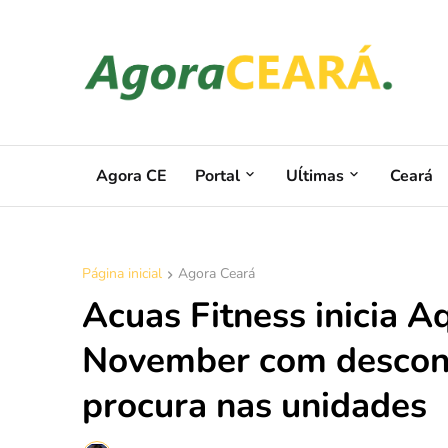
Agora CE
Portal
Uĺtimas
Ceará
Página inicial
Agora Ceará
Acuas Fitness inicia 
November com descont
procura nas unidades