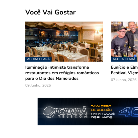
Você Vai Gostar
AGORA CEARÁ
AGORA CEARÁ
Iluminação intimista transforma
Eunício e El
restaurantes em refúgios românticos
Festival Viço
para o Dia dos Namorados
07 Junho, 2026
09 Junho, 2026