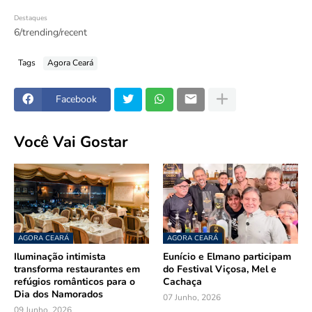
Destaques
6/trending/recent
Tags
Agora Ceará
Facebook
Você Vai Gostar
AGORA CEARÁ
AGORA CEARÁ
Iluminação intimista
Eunício e Elmano participam
transforma restaurantes em
do Festival Viçosa, Mel e
refúgios românticos para o
Cachaça
Dia dos Namorados
07 Junho, 2026
09 Junho, 2026