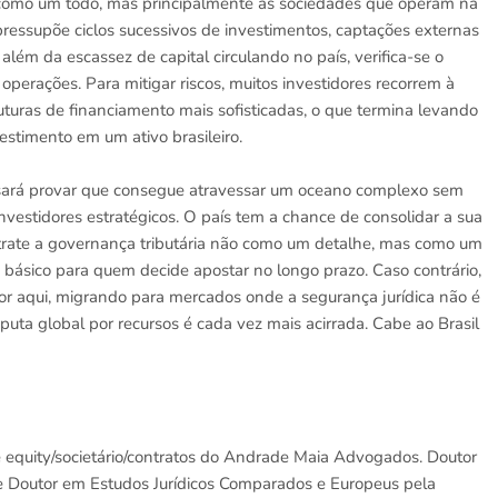
s como um todo, mas principalmente as sociedades que operam na
ressupõe ciclos sucessivos de investimentos, captações externas
 além da escassez de capital circulando no país, verifica-se o
perações. Para mitigar riscos, muitos investidores recorrem à
uturas de financiamento mais sofisticadas, o que termina levando
vestimento em um ativo brasileiro.
cisará provar que consegue atravessar um oceano complexo sem
investidores estratégicos. O país tem a chance de consolidar a sua
trate a governança tributária não como um detalhe, mas como um
o básico para quem decide apostar no longo prazo. Caso contrário,
or aqui, migrando para mercados onde a segurança jurídica não é
puta global por recursos é cada vez mais acirrada. Cabe ao Brasil
 equity/societário/contratos do Andrade Maia Advogados. Doutor
 Doutor em Estudos Jurídicos Comparados e Europeus pela