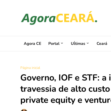
Agora CE
Portal
Uĺtimas
Ceará
Página inicial
Governo, IOF e STF: a 
travessia de alto cus
private equity e ventu