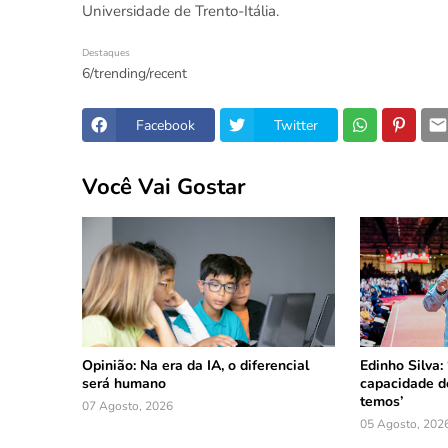
Universidade de Trento-Itália.
Destaques
6/trending/recent
Facebook
Twitter
Você Vai Gostar
Opinião: Na era da IA, o diferencial
Edinho Silva:
será humano
capacidade d
temos’
07 Agosto, 2026
05 Agosto, 202