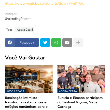
https://www.youtube.com/shorts/BdwxVyeKTOc
Destaques
6/trending/recent
Tags
Agora Ceará
Facebook
Você Vai Gostar
AGORA CEARÁ
AGORA CEARÁ
Iluminação intimista
Eunício e Elmano participam
transforma restaurantes em
do Festival Viçosa, Mel e
refúgios românticos para o
Cachaça