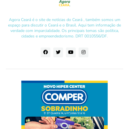
Agora Ceará é o site de notícias do Ceará , também somos um
espaço para discutir o Ceará e o Brasil. Aqui tem informação de
verdade com imparcialidade. Os principais temas são política,
cidades e empreendedorismo. DRT 0010556/DF.