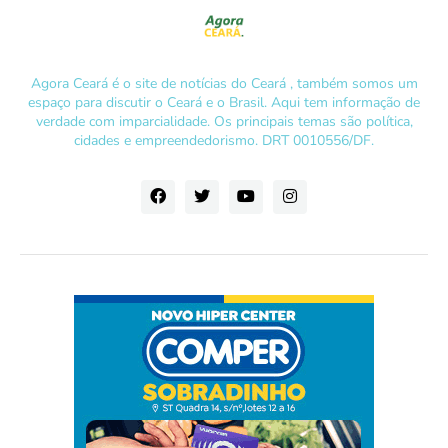
Agora Ceará é o site de notícias do Ceará , também somos um
espaço para discutir o Ceará e o Brasil. Aqui tem informação de
verdade com imparcialidade. Os principais temas são política,
cidades e empreendedorismo. DRT 0010556/DF.