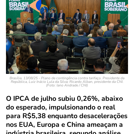
Brasília, 13/08/25 - Plano de contingência contra tarifaço. Presidente da
República, Luiz Inácio Lula da Silva; Ricardo Alban, presidente da CNI.
(Foto: Iano Andrade / CNI)
O IPCA de julho subiu 0,26%, abaixo
do esperado, impulsionando o real
para R$5,38 enquanto desacelerações
nos EUA, Europa e China ameaçam a
indústria brasileira, segundo análise