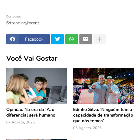
Destaques
6/trending/recent
Facebook
Você Vai Gostar
Opinião: Na era da IA, o
Edinho Silva: ‘Ninguém tem a
diferencial será humano
capacidade de transformação
que nós temos’
07 Agosto, 2026
05 Agosto, 2026