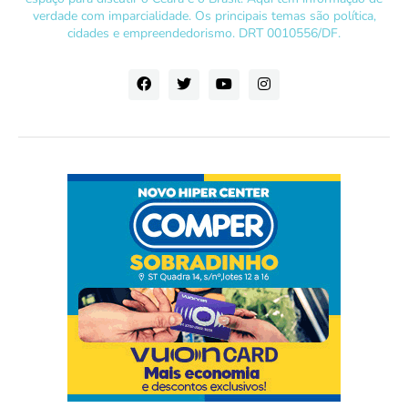
verdade com imparcialidade. Os principais temas são política,
cidades e empreendedorismo. DRT 0010556/DF.