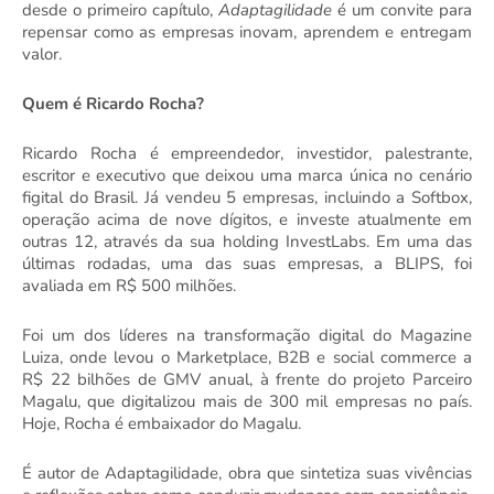
desde o primeiro capí
tulo,
Adaptagilidade
é um convite para
repensar como as empresas inovam, aprendem e entregam
valor.
Quem
é
Ricardo Rocha?
Ricardo Rocha é empreendedor, investidor, palestrante,
escritor e executivo que deixou uma marca única no cenário
figital do Brasil.
J
á vendeu 5 empresas
, i
ncluindo a Softbox,
operação
acima de nove dígitos
,
e investe atualmente em
outras 12, através da sua holding InvestLabs. Em uma das
últimas rodadas, uma das suas empresas, a BLIPS, foi
avaliada em R$
500 milhões.
Foi u
m dos líderes na transformação digital do Magazine
Luiza
,
onde levou
o Marketplace, B2B e social commerce a
R$
22
bi
lhões
de GMV anual, à frente do projeto Parceiro
Magalu, que digitalizou mais de 300 mil empresas no país.
Hoje, Rocha é embaixador do Magalu.
É autor de Adaptagilidade, obra que
sintetiza suas vivências