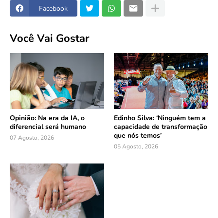
Facebook
Você Vai Gostar
Opinião: Na era da IA, o
Edinho Silva: ‘Ninguém tem a
diferencial será humano
capacidade de transformação
que nós temos’
07 Agosto, 2026
05 Agosto, 2026