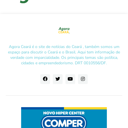
Agora Ceará é o site de notícias do Ceará , também somos um
espaço para discutir o Ceará e o Brasil. Aqui tem informação de
verdade com imparcialidade. Os principais temas são política,
cidades e empreendedorismo. DRT 0010556/DF.