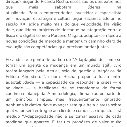
direção
?
S
egundo
Ricardo Rocha
, esses são os dois extremos
que mais sabotam líderes na
atualidade
.
Para
o
empreendedor, investidor e especialista
em
inovação,
estrat
é
gia e cultura organizacional, liderar no
s
é
culo XXI exige muito mais do que velocidade. Na visão
dele, que liderou projetos de destaque na integração entre o
físico e o digital como o Parceiro Magalu, adaptar-se rápido a
novas condições de mercado e manter um caminho claro de
evolução são competências que precisam andar juntas
.
Essa ideia
é
o ponto de partida de
Adaptagilidade: como se
“
tornar um agente de mudança em um mundo ágil”, livro
rec
é
m-lançado pela Actual, selo de gestã
o e neg
ó
cios da
Editora Almedina. Na obra, Rocha propõ
e a fus
ão entre
adaptabilidade
—
a capacidade de responder a crises
—
e
agilidade
—
a habilidade de se transformar de forma
contínua e planejada. A metodologia, afirma o autor, parte de
um princípio simples, mas frequentemente ignorado:
nenhuma iniciativa deve avançar sem que haja clareza sobre
qual valor será entregue ao cliente e como esse impacto será
medido
Adaptagilidade não
é
se tornar escravo de cada
“
modinha que aparece.
É ter um prop
ó
sito de valor muito