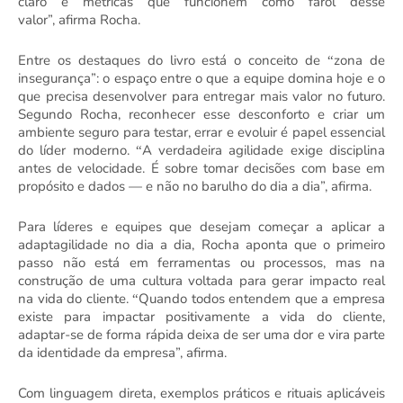
claro e m
é
tricas que funcionem como farol desse
valor
”,
afirma Rocha
.
Entre os destaques do livro está o conceito de
zona de
“
insegurança”: o espaço entre o que a equipe domina hoje e o
que precisa desenvolver para entregar mais valor no futuro.
Segundo Rocha, reconhecer esse desconforto e criar um
ambiente seguro para testar, errar e evoluir
é
papel essencial
do lí
der moderno.
A verdadeira agilidade exige disciplina
“
antes de velocidade. É
sobre tomar decis
ões com base em
prop
ó
sito e dados
—
e não no barulho do dia a dia”, afirma.
Para l
íderes e equipes que desejam começar a aplicar a
adaptagilidade no dia a dia, Rocha aponta que o primeiro
passo nã
o est
á em ferramentas ou processos, mas na
construção de uma cultura voltada para gerar impacto real
na vida do cliente.
Quando todos entendem que a empresa
“
existe para impactar positivamente a vida do cliente,
adaptar-se de forma rápida deixa de ser uma dor e vira parte
da identidade da empresa”, afirma.
Com linguagem direta, exemplos práticos e rituais aplicáveis