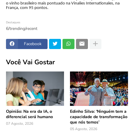
o vinho brasileiro mais pontuado na Vinalies Internationales, na
França, com 95 pontos.
Destaques
6/trending/recent
Facebook
Você Vai Gostar
Opinião: Na era da IA, o
Edinho Silva: ‘Ninguém tem a
diferencial será humano
capacidade de transformação
que nós temos’
07 Agosto, 2026
05 Agosto, 2026