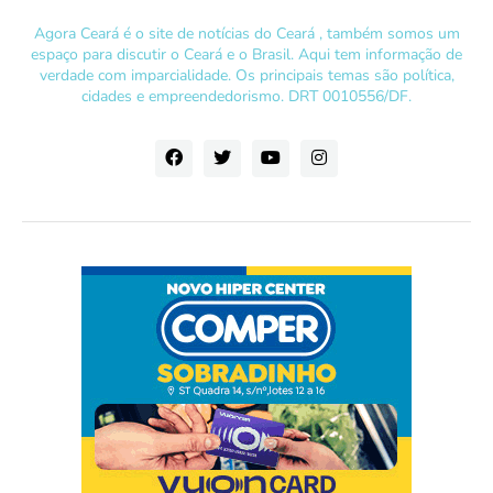
Agora Ceará é o site de notícias do Ceará , também somos um
espaço para discutir o Ceará e o Brasil. Aqui tem informação de
verdade com imparcialidade. Os principais temas são política,
cidades e empreendedorismo. DRT 0010556/DF.