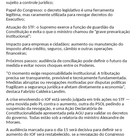
sujeito a controle jurídico;
Papel do Congresso: o decreto legislativo é uma ferramenta
legítima, mas raramente utilizada para revogar decretos do
Executivo;
Atuação do STF: o Supremo exerce a função de guardião da
Constituição e evita o que o ministro chamou de “grave prevaricação
institucional”;
Impacto para empresas e cidadãos: aumento ou manutenção do
imposto afeta crédito, seguros, câmbio e outras operações
financeiras;
Próximos passos: audiência de conciliação pode definir o futuro da
medida e evitar novos choques entre os Poderes.
“O momento exige responsabilidade institucional. A tributação
precisa ser transparente, previsível e tecnicamente fundamentada.
Medidas abruptas ou revogações motivadas por disputas políticas
fragilizam a segurança jurídica e afetam diretamente a economia”,
destaca Fabrizio Caldeira Landim.
A crise envolvendo o IOF está sendo julgada em três ações no STF —
uma movida pelo PL contra o aumento, outra do PSOL pedindo a
suspensão da revogação, e uma Ação Declaratória de
Constitucionalidade apresentada pela AGU para validar os decretos
do governo. Todas estão sob a relatoria do ministro Alexandre de
Moraes.
A audiência marcada para o dia 15 será decisiva para definir se o
aumento do IOF será restabelecido, se a revogação do Congresso