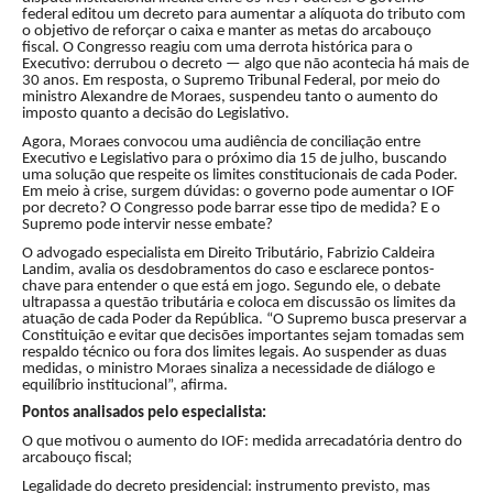
federal editou um decreto para aumentar a alíquota do tributo com
o objetivo de reforçar o caixa e manter as metas do arcabouço
fiscal. O Congresso reagiu com uma derrota histórica para o
Executivo: derrubou o decreto — algo que não acontecia há mais de
30 anos. Em resposta, o Supremo Tribunal Federal, por meio do
ministro Alexandre de Moraes, suspendeu tanto o aumento do
imposto quanto a decisão do Legislativo.
Agora, Moraes convocou uma audiência de conciliação entre
Executivo e Legislativo para o próximo dia 15 de julho, buscando
uma solução que respeite os limites constitucionais de cada Poder.
Em meio à crise, surgem dúvidas: o governo pode aumentar o IOF
por decreto? O Congresso pode barrar esse tipo de medida? E o
Supremo pode intervir nesse embate?
O advogado especialista em Direito Tributário, Fabrizio Caldeira
Landim, avalia os desdobramentos do caso e esclarece pontos-
chave para entender o que está em jogo. Segundo ele, o debate
ultrapassa a questão tributária e coloca em discussão os limites da
atuação de cada Poder da República. “O Supremo busca preservar a
Constituição e evitar que decisões importantes sejam tomadas sem
respaldo técnico ou fora dos limites legais. Ao suspender as duas
medidas, o ministro Moraes sinaliza a necessidade de diálogo e
equilíbrio institucional”, afirma.
Pontos analisados pelo especialista:
O que motivou o aumento do IOF: medida arrecadatória dentro do
arcabouço fiscal;
Legalidade do decreto presidencial: instrumento previsto, mas